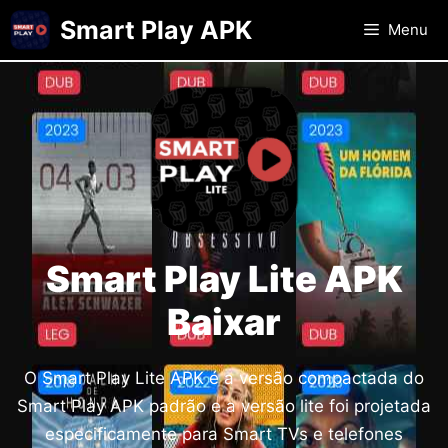
Skip
Smart Play APK
Menu
to
content
Smart Play Lite APK
Baixar
O Smart Play Lite APK é a versão compactada do
Smart Play APK padrão e a versão lite foi projetada
especificamente para Smart TVs e telefones